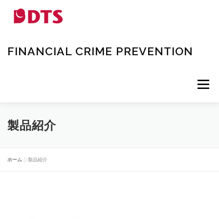
コ
ン
テ
ン
ツ
FINANCIAL CRIME PREVENTION
へ
ス
キ
ッ
メニュー
プ
TOP
製品紹介
ニュース
お問い合わせ
製品紹介
当社について
ホーム
»
製品紹介