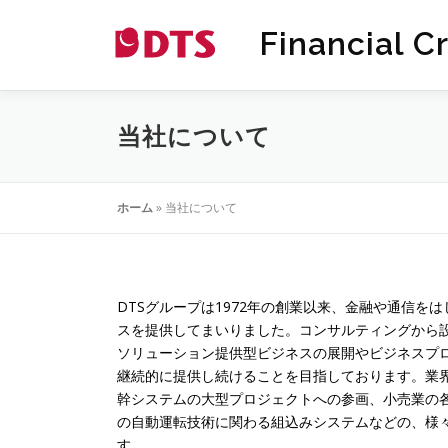
コ
ン
Financial C
テ
ン
ツ
へ
当社について
ス
キ
ッ
ホーム
»
当社について
プ
DTSグループは1972年の創業以来、金融や通信を
スを提供してまいりました。コンサルティングから
ソリューション提供型ビジネスの展開やビジネスプロ
継続的に提供し続けることを目指しております。業
幹システムの大型プロジェクトへの参画、小売業の
の自動運転技術に関わる組込みシステムなどの、様
す。