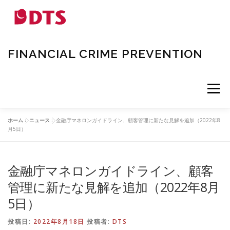
コ
ン
テ
ン
ツ
FINANCIAL CRIME PREVENTION
へ
ス
キ
ッ
メニュー
プ
ホーム
»
ニュース
»
金融庁マネロンガイドライン、顧客管理に新たな見解を追加（2022年8
TOP
製品紹介
ニュース
お問い合わせ
月5日）
金融庁マネロンガイドライン、顧客
当社について
管理に新たな見解を追加（2022年8月
5日）
投稿日:
2022年8月18日
投稿者:
DTS