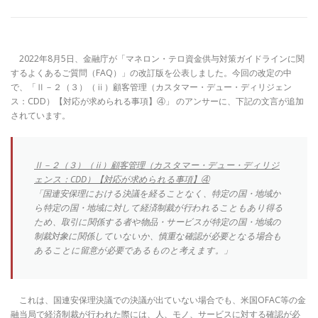
2022年8月5日、金融庁が「マネロン・テロ資金供与対策ガイドラインに関
するよくあるご質問（FAQ）」の改訂版を公表しました。今回の改定の中
で、「Ⅱ－２（３）（ⅱ）顧客管理（カスタマー・デュー・ディリジェン
ス：CDD）【対応が求められる事項】④」 のアンサーに、下記の文言が追加
されています。
Ⅱ－２（３）（ⅱ）顧客管理（カスタマー・デュー・ディリジ
ェンス：CDD）【対応が求められる事項】④
「国連安保理における決議を経ることなく、特定の国・地域か
ら特定の国・地域に対して経済制裁が行われることもあり得る
ため、取引に関係する者や物品・サービスが特定の国・地域の
制裁対象に関係していないか、慎重な確認が必要となる場合も
あることに留意が必要であるものと考えます。」
これは、国連安保理決議での決議が出ていない場合でも、米国OFAC等の金
融当局で経済制裁が行われた際には、人、モノ、サービスに対する確認が必