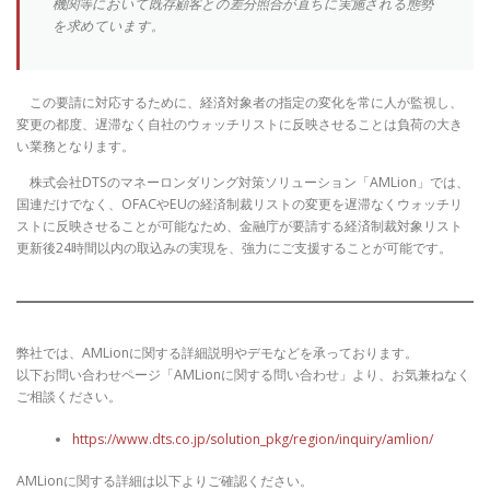
機関等において既存顧客との差分照合が直ちに実施される態勢
を求めています。
この要請に対応するために、経済対象者の指定の変化を常に人が監視し、
変更の都度、遅滞なく自社のウォッチリストに反映させることは負荷の大き
い業務となります。
株式会社DTSのマネーロンダリング対策ソリューション「AMLion」では、
国連だけでなく、OFACやEUの経済制裁リストの変更を遅滞なくウォッチリ
ストに反映させることが可能なため、金融庁が要請する経済制裁対象リスト
更新後24時間以内の取込みの実現を、強力にご支援することが可能です。
弊社では、AMLionに関する詳細説明やデモなどを承っております。
以下お問い合わせページ「AMLionに関する問い合わせ」より、お気兼ねなく
ご相談ください。
https://www.dts.co.jp/solution_pkg/region/inquiry/amlion/
AMLionに関する詳細は以下よりご確認ください。