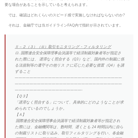
要な場合があることを示していると考えられます。
では、確認はどれくらいのスピード感で実施しなければならないのか?
それは、金融庁では当ガイドラインFAQ内で指針が示されています。
Ⅱ－２（３）（ⅲ）取引モニタリング・フィルタリング
ロ. 国際連合安全保障理事会決議等で経済制裁対象者等が指定さ
れた際には、 遅滞なく照合する（Q3）など、国内外の制裁に係
る法規制等の遵守その他リス クに応じた必要な措置（Q4）を講
ずること
—————————————————————————————
—————————————————————————————
——————————————————-
【Ｑ３】
「遅滞なく照合する」について、具体的にどのようなことが求
められているのでしょうか。
【Ａ】
国際連合安全保障理事会決議等で経済制裁対象者等が指定され
た際には、金融機関等は、数時間、遅くとも 24 時間以内に自ら
の制裁リストに取り込み、取引フィルタリングを行い、各金融